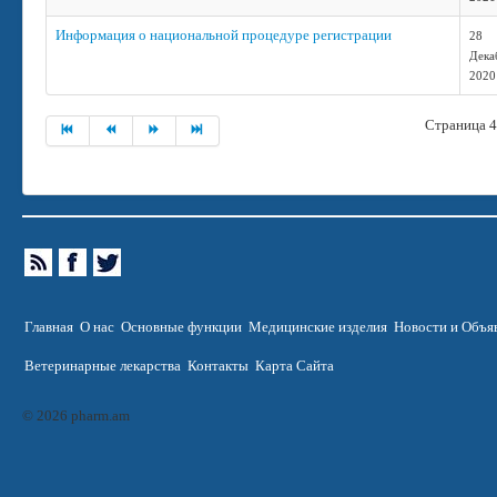
Информация о национальной процедуре регистрации
28
Дека
2020
Страница 4
Главная
О нас
Основные функции
Медицинские изделия
Новости и Объя
Ветеринарные лекарства
Контакты
Карта Сайта
© 2026 pharm.am