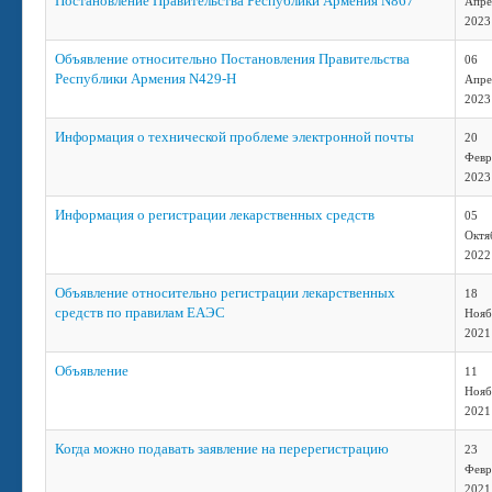
Постановление Правительства Республики Армения N867
Апре
2023
Объявление относительно Постановления Правительства
06
Республики Армения N429-Н
Апре
2023
Информация о технической проблеме электронной почты
20
Февр
2023
Информация о регистрации лекарственных средств
05
Октя
2022
Объявление относительно регистрации лекарственных
18
средств по правилам ЕАЭС
Нояб
2021
Объявление
11
Нояб
2021
Когда можно подавать заявление на перерегистрацию
23
Февр
2021