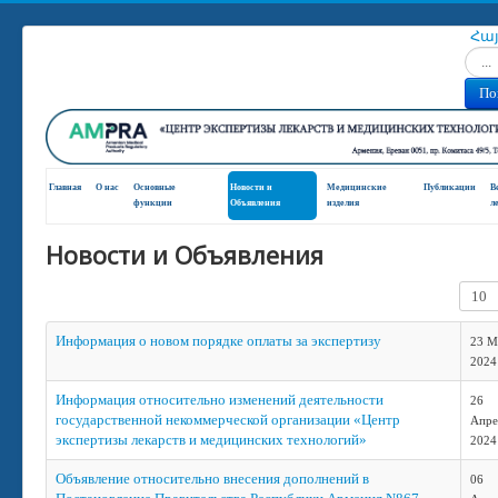
Հա
Искат
По
Главная
О нас
Основные
Новости и
Медицинские
Публикации
В
функции
Oбъявления
изделия
л
Новости и Объявления
Кол-в
Информация о новом порядке оплаты за экспертизу
23 М
2024
Информация относительно изменений деятельности
26
государственной некоммерческой организации «Центр
Апре
экспертизы лекарств и медицинских технологий»
2024
Объявление относительно внесения дополнений в
06