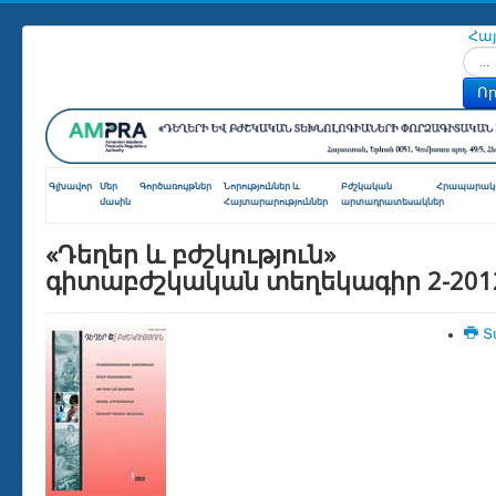
Հա
Որոն
Որ
Գլխավոր
Մեր
Գործառույթներ
Նորություններ և
Բժշկական
Հրապարակո
մասին
Հայտարարություններ
արտադրատեսակներ
«Դեղեր և բժշկություն»
գիտաբժշկական տեղեկագիր 2-201
Տ