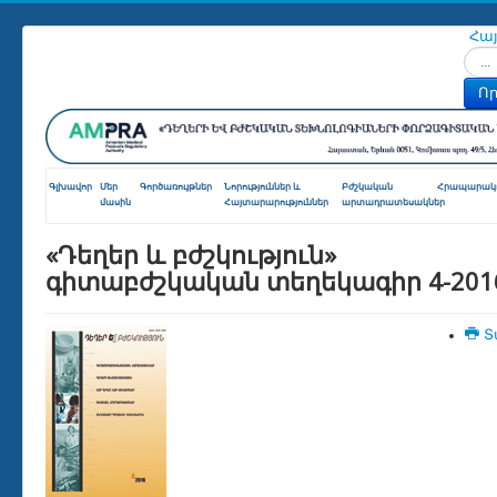
Հա
Որոն
Որ
Գլխավոր
Մեր
Գործառույթներ
Նորություններ և
Բժշկական
Հրապարակո
մասին
Հայտարարություններ
արտադրատեսակներ
«Դեղեր և բժշկություն»
գիտաբժշկական տեղեկագիր 4-201
Տ