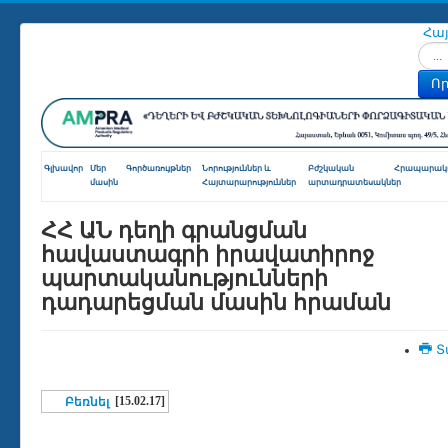
Հա
Որոն
Որ
Գլխավոր
Մեր
Գործառույթներ
Նորություններ և
Բժշկական
Հրապարակո
մասին
Հայտարարություններ
արտադրատեսակներ
ՀՀ ԱՆ դեղի գրանցման
հավաստագրի իրավատիրոջ
պարտականությունների
դադարեցման մասին հրաման
Տ
[15.02.17]
Բեռնել