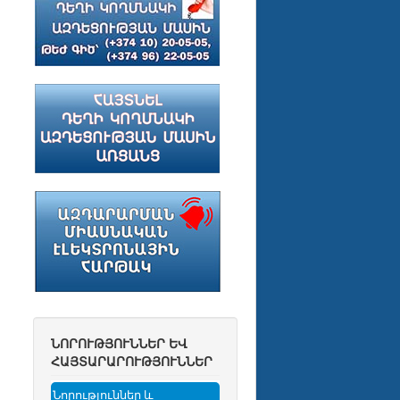
ՆՈՐՈՒԹՅՈՒՆՆԵՐ ԵՎ
ՀԱՅՏԱՐԱՐՈՒԹՅՈՒՆՆԵՐ
Նորություններ և