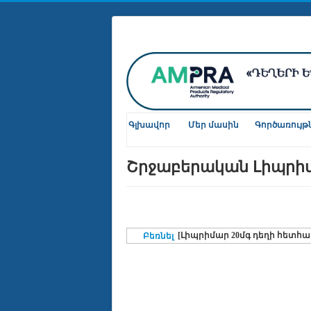
Գլխավոր
Մեր մասին
Գործառույթ
Շրջաբերական Լիպրիմ
[Լիպրիմար 20մգ դեղի հետհ
Բեռնել