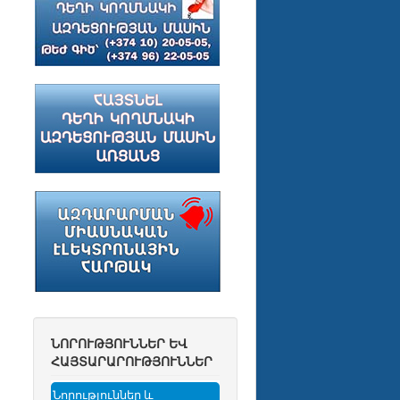
ՆՈՐՈՒԹՅՈՒՆՆԵՐ ԵՎ
ՀԱՅՏԱՐԱՐՈՒԹՅՈՒՆՆԵՐ
Նորություններ և