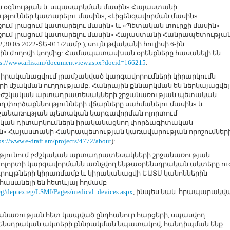
ն օգնության և սպասարկման մասին» Հայաստանի
յուններ կատարելու մասին», «Լիցենզավորման մասին»
ւմ լրացում կատարելու մասին» և «Պետական տուրքի մասին»
ում լրացում կատարելու մասին» Հայաստանի Հանրապետությա
30.05.2022-ՏԵ-011/2ամբ.), սույն թվականի հուլիսի 6-ին
ին ժողովի կողմից:
Համապատասխան օրենքները հասանելի են
ps://www.arlis.am/documentview.aspx?docid=166215
:
 իրականացվում լրամշակված կարգավորումների կիրարկումն
մշակման ուղղությամբ: Հանրային քննարկման են ներկայացվել
 բժշկական արտադրատեսակների շրջանառության պետական
 փորձաքննությունների վճարները սահմանելու մասին» և
անառության պետական կարգավորման ոլորտում
ական դիտարկումներն իրականացնող փորձագիտական
ն»
Հայաստանի Հանրապետության կառավարության որոշումներ
ps://www.e-draft.am/projects/4772/about
):
թյունում բժշկական արտադրատեսակների շրջանառության
ոլորտի կարգավորմանն առնչվող ենթաօրենսդրական ակտերը ու
ն դրույթների կիրառմամբ և կիրականացվի
ԵԱՏՄ կանոններին
 հասանելի են հետևյալ հղմամբ
reg/deptexreg/LSMI/Pages/medical_devices.aspx
, ինպես նաև հրապարակվ
նառության հետ կապված ընդհանուր հարցերի, սպասվող
րենսդրական ակտերի քննրակման նպատակով, հանդիպման ենք