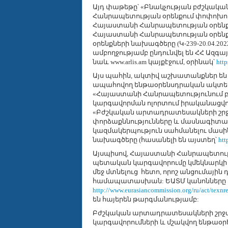
Այդ փաթեթը՝
«Բնակչության բժշկակա
Հանրապետության օրենքում փոփոխութ
Հայաստանի Հանրապետության օրենքո
Հայաստանի Հանրապետության օրենք
օրենքների նախագծերը (Կ-239-20.04.2022,
ամբողջությամբ ընդունվել են ՀՀ Ազգայ
նաև www.arlis.am կայքէջում, օրինակ՝
htt
Այս պահին, ակտիվ աշխատանքներ են
ապահովող ենթաօրենսդրական ակտերի 
«Հայաստանի Հանրապետությունում
կարգավորման ոլորտում իրականացվող
«Բժշկական արտադրատեսակների շրջ
փորձաքննությունները և մասնագիտ
կազմակերպություն սահմանելու մասի
նախագծերը (հասանելի են այստեղ՝
htt
Այսպիսով, Հայաստանի Հանրապետու
պետական կարգավորումը կմեկնարկի 
մեջ մտնելուց հետո, որոշ անցումայի
համապատասխան
: ԵԱՏՄ կանոնները
http://www.eurasiancommission.org/ru/act/texn
են հայերեն թարգմանությամբ:
Բժշկական արտադրատեսակների շրջա
կարգավորումների և մշակվող ենթաօ