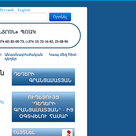
Русский
English
Որոնել
ր
Անասնաբուժական
Կապ մեզ հետ
դեղեր
ն
ել