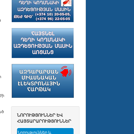
ն
ի
ժի
ած
ՆՈՐՈՒԹՅՈՒՆՆԵՐ ԵՎ
ՀԱՅՏԱՐԱՐՈՒԹՅՈՒՆՆԵՐ
Նորություններ և