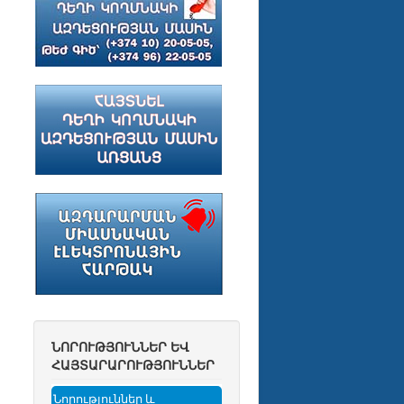
ՆՈՐՈՒԹՅՈՒՆՆԵՐ ԵՎ
ՀԱՅՏԱՐԱՐՈՒԹՅՈՒՆՆԵՐ
Նորություններ և