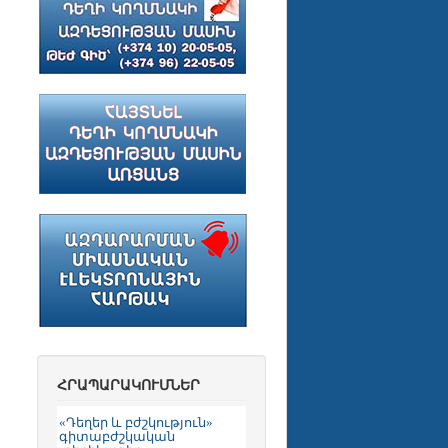
ՀՐԱՊԱՐԱԿՈՒՄՆԵՐ
«Դեղեր և բժշկություն»
գիտաբժշկական