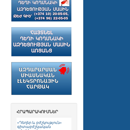
ՀՐԱՊԱՐԱԿՈՒՄՆԵՐ
«Դեղեր և բժշկություն»
գիտաբժշկական