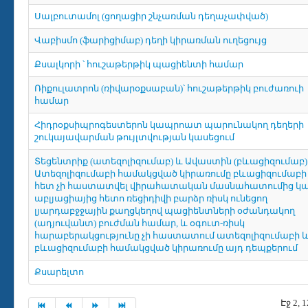
Սալբուտամոլ (ցողացիր շնչառման դեղաչափված)
Վաբիսմո (ֆարիցիմաբ) դեղի կիրառման ուղեցույց
Քսալկորի ՝ հուշաթերթիկ պացիենտի համար
Ռիքուլատրոն (ռիվարօքսաբան)՝ հուշաթերթիկ բուժառուի
համար
Հիդրօքսիպրոգեստերոն կապրոատ պարունակող դեղերի
շուկայավարման թույլտվության կասեցում
Տեցենտրիք (ատեզոլիզումաբ) և Ավաստին (բևացիզումաբ)
Ատեզոլիզումաբի համակցված կիրառումը բևացիզումաբի
հետ չի հաստատվել վիրահատական մասնահատումից կ
աբլյացիայից հետո ռեցիդիվի բարձր ռիսկ ունեցող
լյարդաբջջային քաղցկեղով պացիենտների օժանդակող
(ադյուվանտ) բուժման համար, և օգուտ-ռիսկ
հարաբերակցությունը չի հաստատում ատեզոլիզումաբի 
բևացիզումաբի համակցված կիրառումը այդ դեպքերում
Քսարելտո
Էջ 2, 