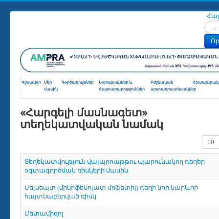
Հա
Որոն
Որ
Գլխավոր
Մեր
Գործառույթներ
Նորություններ և
Բժշկական
Հրապարակո
մասին
Հայտարարություններ
արտադրատեսակներ
«Հարգելի մասնագետ»
տեղեկատվական նամակ
Տողե
Տեղեկատվություն վալպրոաթթու պարունակող դեղեր
օգտագործման ռիսկերի մասին
Սելսեպտ (միկոֆենոլատ մոֆետիլ) դեղի նոր կարևոր
հայտնաբերված ռիսկ
Մետամիզոլ