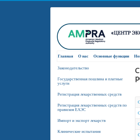
Главная
О нас
Основные функции
Но
С
Законодательство
р
Государственная пошлина и платные
услуги
Регистрация лекарственных средств
С
Регистрация лекарственных средств по
правилам ЕАЭС
С
Импорт и экспорт лекарств
С
Клинические испытания
С