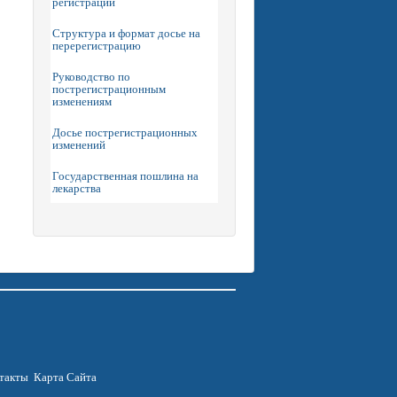
регистрации
Структура и формат досье на
перерегистрацию
Руководство по
пострегистрационным
изменениям
Досье пострегистрационных
изменений
Государственная пошлина на
лекарства
такты
Карта Сайта