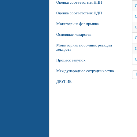
Оценка соответствия НПП
С
Оценка соответствия НДП
С
Мониторинг фармрынка
С
Основные лекарства
С
Мониторинг побочных реакций
С
лекарств
С
Процесс закупок
Международное сотрудничество
ДРУГИЕ