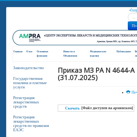
Հա
Искат
По
Главная
О нас
Основные
Новости и
Медицинские
Публикации
В
функции
Oбъявления
изделия
л
Приказ МЗ РА N 4644-A
Законодательство
(31.07.2025)
Государственная
пошлина и платные
услуги
Пе
Регистрация
лекарственных
средств
[Файл доступен на армянском]
Скачать
Регистрация
лекарственных
средств по правилам
ЕАЭС