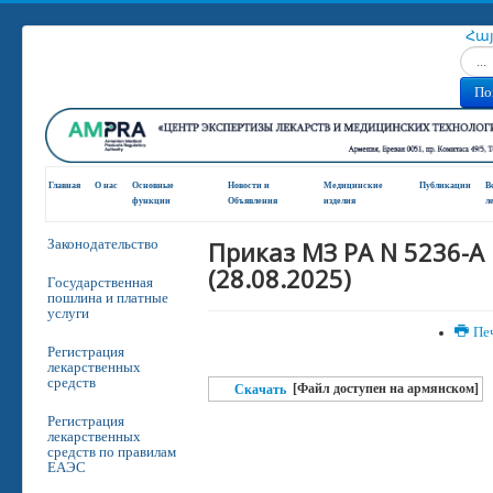
Հա
Искат
По
Главная
О нас
Основные
Новости и
Медицинские
Публикации
В
функции
Oбъявления
изделия
л
Приказ МЗ РА N 5236-A
Законодательство
(28.08.2025)
Государственная
пошлина и платные
услуги
Пе
Регистрация
лекарственных
средств
[Файл доступен на армянском]
Скачать
Регистрация
лекарственных
средств по правилам
ЕАЭС