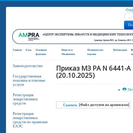
Հա
Искат
По
Главная
О нас
Основные
Новости и
Медицинские
Публикации
В
функции
Oбъявления
изделия
л
Приказ МЗ РА N 6441-A
Законодательство
(20.10.2025)
Государственная
пошлина и платные
услуги
Пе
Регистрация
лекарственных
средств
[Файл доступен на армянском]
Скачать
Регистрация
лекарственных
средств по правилам
ЕАЭС