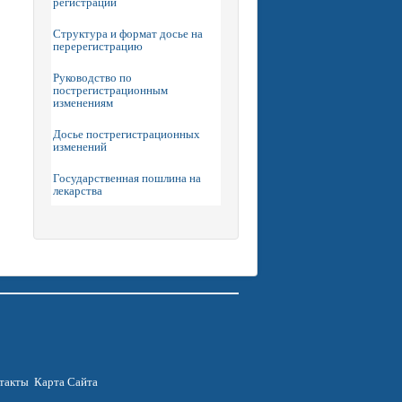
регистрации
Структура и формат досье на
перерегистрацию
Руководство по
пострегистрационным
изменениям
Досье пострегистрационных
изменений
Государственная пошлина на
лекарства
такты
Карта Сайта