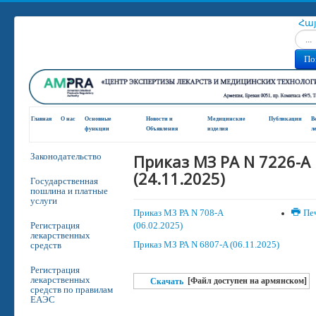
Հա
Искат
По
Главная
О нас
Основные
Новости и
Медицинские
Публикации
В
функции
Oбъявления
изделия
л
Приказ МЗ РА N 7226-A
Законодательство
(24.11.2025)
Государственная
пошлина и платные
услуги
Приказ МЗ РА N 708-A
Пе
Регистрация
(06.02.2025)
лекарственных
Приказ МЗ РА N 6807-A (06.11.2025)
средств
Регистрация
лекарственных
[Файл доступен на армянском]
Скачать
средств по правилам
ЕАЭС