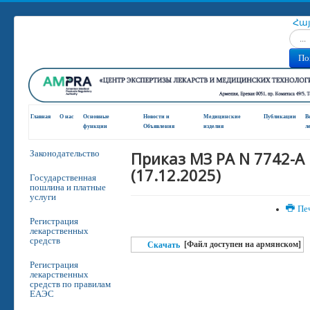
Հա
Искат
По
Главная
О нас
Основные
Новости и
Медицинские
Публикации
В
функции
Oбъявления
изделия
л
Приказ МЗ РА N 7742-A
Законодательство
(17.12.2025)
Государственная
пошлина и платные
услуги
Пе
Регистрация
лекарственных
средств
[Файл доступен на армянском]
Скачать
Регистрация
лекарственных
средств по правилам
ЕАЭС