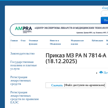
Հա
Искат
По
Главная
О нас
Основные
Новости и
Медицинские
Публикации
В
функции
Oбъявления
изделия
л
Приказ МЗ РА N 7814-A
Законодательство
(18.12.2025)
Государственная
пошлина и платные
услуги
Пе
Регистрация
лекарственных
средств
[Файл доступен на армянском]
Скачать
Регистрация
лекарственных
средств по правилам
ЕАЭС