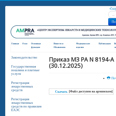
Հա
Искат
По
Главная
О нас
Основные
Новости и
Медицинские
Публикации
В
функции
Oбъявления
изделия
л
Приказ МЗ РА N 8194-A
Законодательство
(30.12.2025)
Государственная
пошлина и платные
услуги
Пе
Регистрация
лекарственных
средств
[Файл доступен на армянском]
Скачать
Регистрация
лекарственных
средств по правилам
ЕАЭС