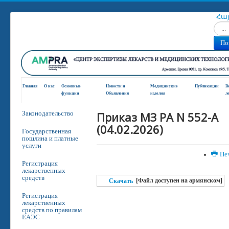
Հա
Искат
По
Главная
О нас
Основные
Новости и
Медицинские
Публикации
В
функции
Oбъявления
изделия
л
Приказ МЗ РА N 552-A
Законодательство
(04.02.2026)
Государственная
пошлина и платные
услуги
Пе
Регистрация
лекарственных
средств
[Файл доступен на армянском]
Скачать
Регистрация
лекарственных
средств по правилам
ЕАЭС