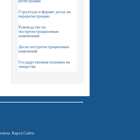
регистрации
Структура и формат досье на
перерегистрацию
Руководство по
пострегистрационным
изменениям
Досье пострегистрационных
изменений
Государственная пошлина на
лекарства
такты
Карта Сайта