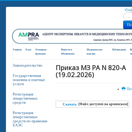
Հա
Искат
По
Главная
О нас
Основные
Новости и
Медицинские
Публикации
В
функции
Oбъявления
изделия
л
Приказ МЗ РА N 820-A
Законодательство
(19.02.2026)
Государственная
пошлина и платные
услуги
Пе
Регистрация
лекарственных
средств
[Файл доступен на армянском]
Скачать
Регистрация
лекарственных
средств по правилам
ЕАЭС