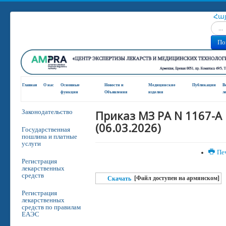
Հա
Искат
По
Главная
О нас
Основные
Новости и
Медицинские
Публикации
В
функции
Oбъявления
изделия
л
Приказ МЗ РА N 1167-A
Законодательство
(06.03.2026)
Государственная
пошлина и платные
услуги
Пе
Регистрация
лекарственных
средств
[Файл доступен на армянском]
Скачать
Регистрация
лекарственных
средств по правилам
ЕАЭС