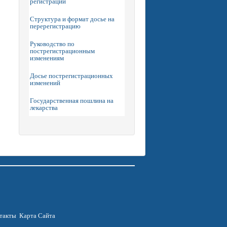
регистрации
Структура и формат досье на
перерегистрацию
Руководство по
пострегистрационным
изменениям
Досье пострегистрационных
изменений
Государственная пошлина на
лекарства
такты
Карта Сайта