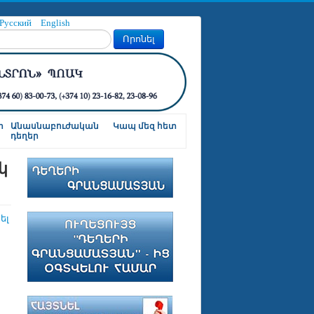
Русский
English
Որոնել
ր
Անասնաբուժական
Կապ մեզ հետ
դեղեր
կ
ել