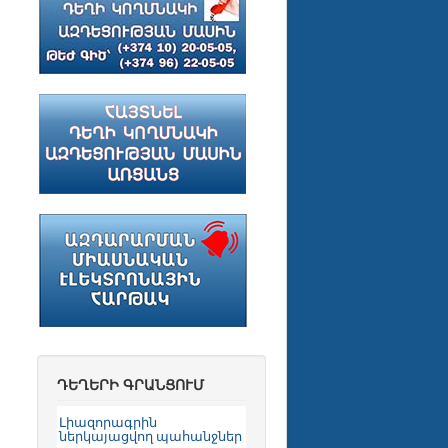
ԴԵՂԵՐԻ ԳՐԱՆՑՈՒՄ
Լիազորագրին
ներկայացվող պահանջներ