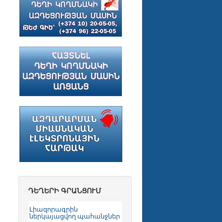
ԴԵՂԵՐԻ ԳՐԱՆՑՈՒՄ
Լիազորագրին
ներկայացվող պահանջներ