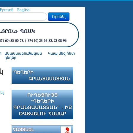
Русский
English
Որոնել
ր
Անասնաբուժական
Կապ մեզ հետ
դեղեր
կ
ել