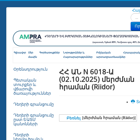
Հա
Որոն
Որ
Գլխավոր
Մեր
Գործառույթներ
Նորություններ և
Բժշկական
Հրապարակո
մասին
Հայտարարություններ
արտադրատեսակներ
ՀՀ ԱՆ N 6018-Ա
Օրենսդրություն
(02.10.2025) մերժման
Պետական
հրաման (Riidor)
տուրքեր և
վճարովի
ծառայություններ
Տ
Դեղերի գրանցումը
Դեղերի գրանցումը
[մերժման հրաման (Riidor)]
Բեռնել
ըստ ԵԱՏՄ
կանոնների
Դեղերի
ներմուծումը և