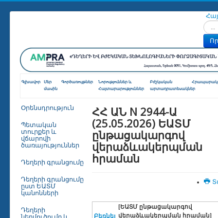
Հա
Որոն
Որ
Գլխավոր
Մեր
Գործառույթներ
Նորություններ և
Բժշկական
Հրապարակո
մասին
Հայտարարություններ
արտադրատեսակներ
ՀՀ ԱՆ N 2944-Ա
Օրենսդրություն
(25.05.2026) ԵԱՏՄ
Պետական
ընթացակարգով
տուրքեր և
վճարովի
վերաձևակերպման
ծառայություններ
հրաման
Դեղերի գրանցումը
Դեղերի գրանցումը
Տ
ըստ ԵԱՏՄ
կանոնների
[ԵԱՏՄ ընթացակարգով
Դեղերի
վերաձևակերպման հրաման]
Բեռնել
ներմուծումը և