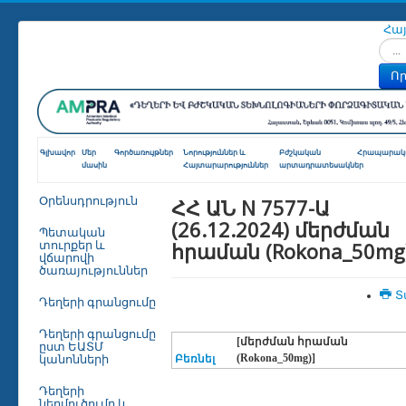
Հա
Որոն
Որ
Գլխավոր
Մեր
Գործառույթներ
Նորություններ և
Բժշկական
Հրապարակո
մասին
Հայտարարություններ
արտադրատեսակներ
ՀՀ ԱՆ N 7577-Ա
Օրենսդրություն
(26.12.2024) մերժման
Պետական
հրաման (Rokona_50mg
տուրքեր և
վճարովի
ծառայություններ
Տ
Դեղերի գրանցումը
Դեղերի գրանցումը
[մերժման հրաման
ըստ ԵԱՏՄ
(Rokona_50mg)]
կանոնների
Բեռնել
Դեղերի
ներմուծումը և