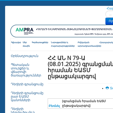
Հա
Որոն
Որ
Գլխավոր
Մեր
Գործառույթներ
Նորություններ և
Բժշկական
Հրապարակո
մասին
Հայտարարություններ
արտադրատեսակներ
ՀՀ ԱՆ N 79-Ա
Օրենսդրություն
(08.01.2025) գրանցմա
Պետական
հրաման ԵԱՏՄ
տուրքեր և
վճարովի
ընթացակարգով
ծառայություններ
Դեղերի գրանցումը
Տ
Դեղերի գրանցումը
ըստ ԵԱՏՄ
կանոնների
[գրանցման հրաման ԵԱՏՄ
ընթացակարգով]
Բեռնել
Դեղերի
ներմուծումը և