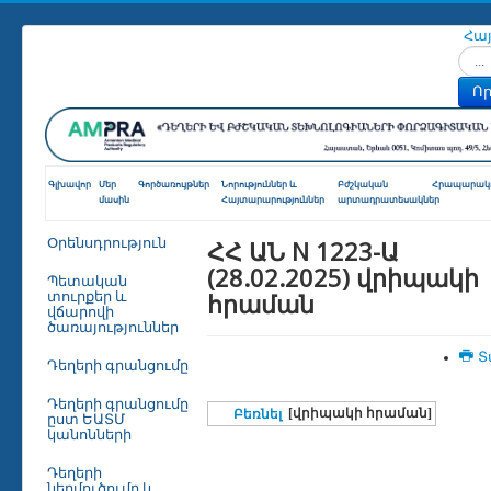
Հա
Որոն
Որ
Գլխավոր
Մեր
Գործառույթներ
Նորություններ և
Բժշկական
Հրապարակո
մասին
Հայտարարություններ
արտադրատեսակներ
ՀՀ ԱՆ N 1223-Ա
Օրենսդրություն
(28.02.2025) վրիպակի
Պետական
հրաման
տուրքեր և
վճարովի
ծառայություններ
Տ
Դեղերի գրանցումը
Դեղերի գրանցումը
[վրիպակի հրաման]
Բեռնել
ըստ ԵԱՏՄ
կանոնների
Դեղերի
ներմուծումը և