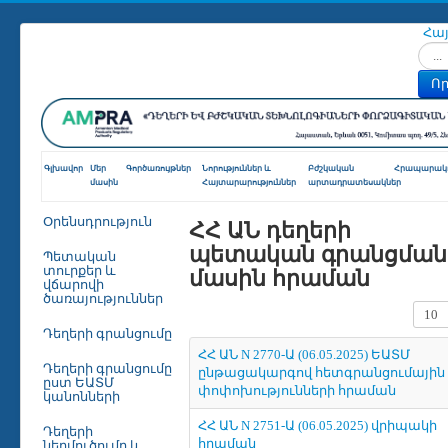
Հա
Որոն
Որ
Գլխավոր
Մեր
Գործառույթներ
Նորություններ և
Բժշկական
Հրապարակո
մասին
Հայտարարություններ
արտադրատեսակներ
ՀՀ ԱՆ դեղերի
Օրենսդրություն
պետական գրանցման
Պետական
մասին հրաման
տուրքեր և
վճարովի
ծառայություններ
Տողե
Դեղերի գրանցումը
ՀՀ ԱՆ N 2770-Ա (06.05.2025) ԵԱՏՄ
Դեղերի գրանցումը
ընթացակարգով հետգրանցումային
ըստ ԵԱՏՄ
փոփոխությունների հրաման
կանոնների
ՀՀ ԱՆ N 2751-Ա (06.05.2025) վրիպակի
Դեղերի
հրաման
ներմուծումը և