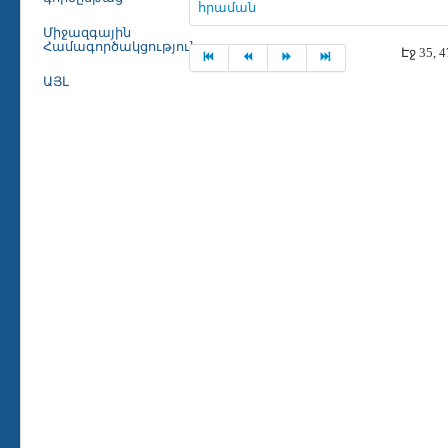
հրաման
Միջազգային
Համագործակցություն
Էջ 35, 
ԱՅԼ