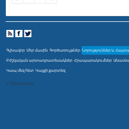
Գլխավոր
Մեր մասին
Գործառույթներ
Նորություններ և Հայտ
Բժշկական արտադրատեսակներ
Հրապարակումներ
Անասնա
Կապ մեզ հետ
Կայքի քարտեզ
© 2026 pharm.am