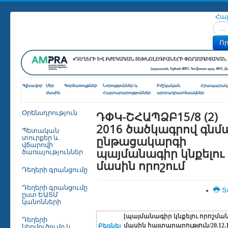
Հա
Որոն
Որ
Գլխավոր
Մեր
Գործառույթներ
Նորություններ և
Բժշկական
Հրապարակո
մասին
Հայտարարություններ
արտադրատեսակներ
ԴՓԿ-ՇՀԱՊՁԲ15/8 (2)
Օրենսդրություն
2016 ծածկագրով գնմ
Պետական
ընթացակարգի
տուրքեր և
վճարովի
պայմանագիր կնքելու
ծառայություններ
մասին որոշում
Դեղերի գրանցումը
Դեղերի գրանցումը
Տ
ըստ ԵԱՏՄ
կանոնների
[պայմանագիր կնքելու որոշմա
Դեղերի
մասին հայտարարություն/20.12.1
Բեռնել
ներմուծումը և