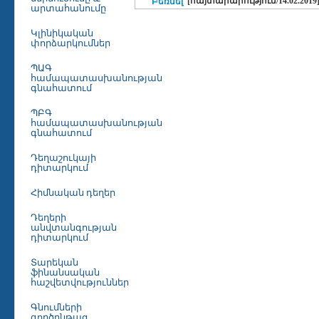
[հայտարարություն/14.02.2019
Բեռնել
արտահանումը
Կլինիկական
փորձարկումներ
ՊԱԳ
համապատասխանության
գնահատում
ՊԲԳ
համապատասխանության
գնահատում
Դեղաշուկայի
դիտարկում
Հիմնական դեղեր
Դեղերի
անվտանգության
դիտարկում
Տարեկան
ֆինանսական
հաշվետվություններ
Գնումների
գործընթաց