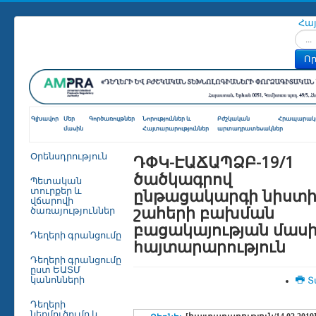
Հա
Որոն
Որ
Գլխավոր
Մեր
Գործառույթներ
Նորություններ և
Բժշկական
Հրապարակո
մասին
Հայտարարություններ
արտադրատեսակներ
ԴՓԿ-ԷԱՃԱՊՁԲ-19/1
Օրենսդրություն
ծածկագրով
Պետական
ընթացակարգի նիստ
տուրքեր և
վճարովի
շահերի բախման
ծառայություններ
բացակայության մաս
Դեղերի գրանցումը
hայտարարություն
Դեղերի գրանցումը
ըստ ԵԱՏՄ
կանոնների
Տ
Դեղերի
ներմուծումը և