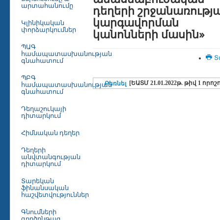
արտահանումը
դեղերի շրջանառությ
կարգավորման
Կլինիկական
փորձարկումներ
կանոնների մասին»
ՊԱԳ
համապատասխանության
Տ
գնահատում
ՊԲԳ
[ԵԱՏՄ 21.01.2022թ. թիվ 1 որոշ
Բեռնել
համապատասխանության
գնահատում
Դեղաշուկայի
դիտարկում
Հիմնական դեղեր
Դեղերի
անվտանգության
դիտարկում
Տարեկան
ֆինանսական
հաշվետվություններ
Գնումների
գործընթաց