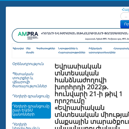
Հա
Որոն
Որ
Գլխավոր
Մեր
Գործառույթներ
Նորություններ և
Բժշկական
Հրապարակո
մասին
Հայտարարություններ
արտադրատեսակներ
Եվրասիական
Օրենսդրություն
տնտեսական
Պետական
հանձնաժողովի
տուրքեր և
վճարովի
խորհրդի 2022թ.
ծառայություններ
հունվարի 21-ի թիվ 1
Դեղերի գրանցումը
որոշումը՝
«Եվրասիական
Դեղերի գրանցումը
ըստ ԵԱՏՄ
տնտեսական միությա
կանոնների
մաքսային տարածքու
Դեղերի
անասնաբուժական
ներմուծումը և