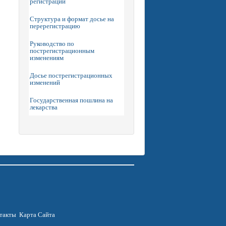
регистрации
Структура и формат досье на
перерегистрацию
Руководство по
пострегистрационным
изменениям
Досье пострегистрационных
изменений
Государственная пошлина на
лекарства
такты
Карта Сайта