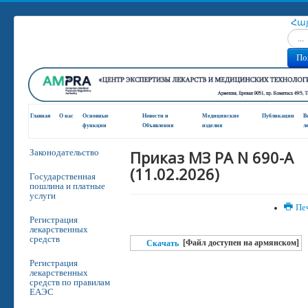
Հա
Искат
По
Главная
О нас
Основные
Новости и
Медицинские
Публикации
В
функции
Oбъявления
изделия
л
Приказ МЗ РА N 690-A
Законодательство
(11.02.2026)
Государственная
пошлина и платные
услуги
Пе
Регистрация
лекарственных
средств
[Файл доступен на армянском]
Скачать
Регистрация
лекарственных
средств по правилам
ЕАЭС