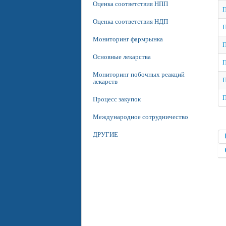
Оценка соответствия НПП
П
Оценка соответствия НДП
П
Мониторинг фармрынка
П
Основные лекарства
П
Мониторинг побочных реакций
П
лекарств
П
Процесс закупок
Международное сотрудничество
ДРУГИЕ