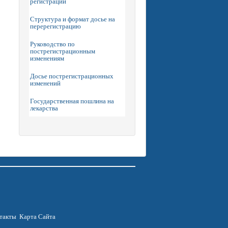
регистрации
Структура и формат досье на
перерегистрацию
Руководство по
пострегистрационным
изменениям
Досье пострегистрационных
изменений
Государственная пошлина на
лекарства
такты
Карта Сайта