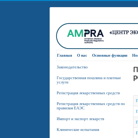
Главная
О нас
Основные функции
Но
П
Законодательство
р
Государственная пошлина и платные
услуги
Регистрация лекарственных средств
П
Регистрация лекарственных средств по
правилам ЕАЭС
П
Импорт и экспорт лекарств
П
Клинические испытания
П