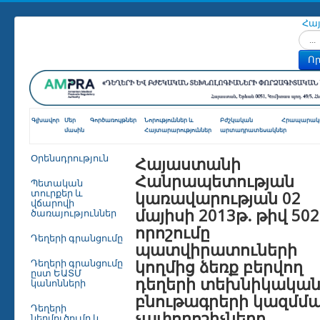
Հա
Որոն
Որ
Գլխավոր
Մեր
Գործառույթներ
Նորություններ և
Բժշկական
Հրապարակո
մասին
Հայտարարություններ
արտադրատեսակներ
Հայաստանի
Օրենսդրություն
Հանրապետության
Պետական
կառավարության 02
տուրքեր և
վճարովի
մայիսի 2013թ. թիվ 502
ծառայություններ
որոշումը
Դեղերի գրանցումը
պատվիրատուների
կողմից ձեռք բերվող
Դեղերի գրանցումը
ըստ ԵԱՏՄ
դեղերի տեխնիկակա
կանոնների
բնութագրերի կազմմ
Դեղերի
չափորոշիչները
ներմուծումը և