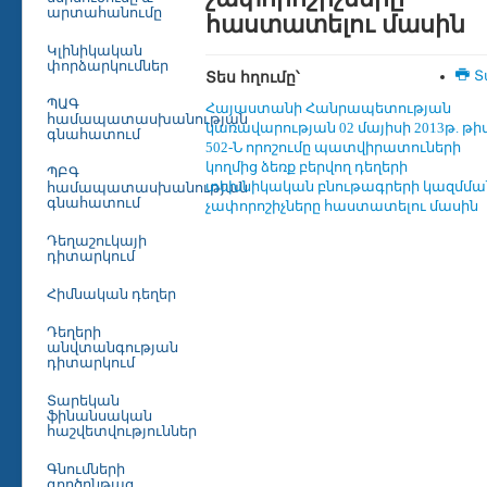
արտահանումը
հաստատելու մասին
Կլինիկական
փորձարկումներ
Տես հղումը՝
Տ
ՊԱԳ
Հայաստանի Հանրապետության
համապատասխանության
կառավարության 02 մայիսի 2013թ. թի
գնահատում
502-Ն որոշումը պատվիրատուների
կողմից ձեռք բերվող դեղերի
ՊԲԳ
տեխնիկական բնութագրերի կազմմա
համապատասխանության
գնահատում
չափորոշիչները հաստատելու մասին
Դեղաշուկայի
դիտարկում
Հիմնական դեղեր
Դեղերի
անվտանգության
դիտարկում
Տարեկան
ֆինանսական
հաշվետվություններ
Գնումների
գործընթաց