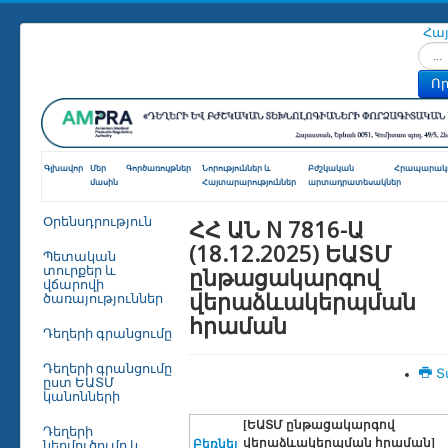
Հա
Որոն
Որ
Գլխավոր
Մեր
Գործառույթներ
Նորություններ և
Բժշկական
Հրապարակո
մասին
Հայտարարություններ
արտադրատեսակներ
ՀՀ ԱՆ N 7816-Ա
Օրենսդրություն
(18.12.2025) ԵԱՏՄ
Պետական
ընթացակարգով
տուրքեր և
վճարովի
վերաձևակերպման
ծառայություններ
հրաման
Դեղերի գրանցումը
Դեղերի գրանցումը
Տ
ըստ ԵԱՏՄ
կանոնների
[ԵԱՏՄ ընթացակարգով
Դեղերի
վերաձևակերպման հրաման]
Բեռնել
ներմուծումը և