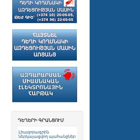
ԴԵՂԵՐԻ ԳՐԱՆՑՈՒՄ
Լիազորագրին
ներկայացվող պահանջներ