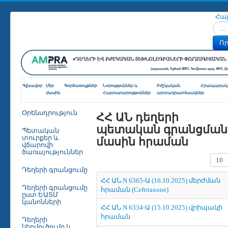
Հա
Որոն
Որ
Գլխավոր
Մեր
Գործառույթներ
Նորություններ և
Բժշկական
Հրապարակո
մասին
Հայտարարություններ
արտադրատեսակներ
ՀՀ ԱՆ դեղերի
Օրենսդրություն
պետական գրանցման
Պետական
մասին հրաման
տուրքեր և
վճարովի
ծառայություններ
Տողե
Դեղերի գրանցումը
ՀՀ ԱՆ N 6365-Ա (16.10.2025) մերժման
Դեղերի գրանցումը
հրաման (Ceftriaxone)
ըստ ԵԱՏՄ
կանոնների
ՀՀ ԱՆ N 6334-Ա (15.10.2025) վրիպակի
հրաման
Դեղերի
ներմուծումը և