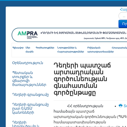
Հա
Որոն
Որ
Գլխավոր
Մեր
Գործառույթներ
Նորություններ և
Բժշկական
Հրապարակո
մասին
Հայտարարություններ
արտադրատեսակներ
Դեղերի պատշաճ
Օրենսդրություն
արտադրական
Պետական
գործունեության
տուրքեր և
վճարովի
գնահատման
ծառայություններ
գործընթացը
Դեղերի գրանցումը
Դեղերի գրանցումը
ՀՀ օրենսդրության
Տ
ըստ ԵԱՏՄ
համաձայն
պատշաճ
կանոնների
արտադրական գործունեության (ՊԱԳ
համապատասխանության
Դեղերի
ներմուծումը և