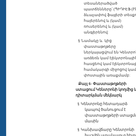
տեսաներածված
պատճենները՝ (ՊԻԴԻԷՖ (P
ձևաչափով ֆայլերի տեսքո
հայերենով և (կամ)
ռուսերենով և (կամ)
անգլերենով:
§
Նամակը և
կից
փաստաթղթերը
ներկայացվում են Կենտրո
առձեռն կամ էլեկտրոնայի
հասցեով կամ էլեկտրոնայ
համակարգի միջոցով կա
փոստային առաքմամբ:
Քայլ 6- Փաստաթղթերի
ստացում Կենտրոնի կողմից 
դիտարկման մեկնարկ
§
Կենտրոնը հետադարձ
կապով ծանուցում է
փաստաթղթերի ստացմ
մասին
§
Կանխավճարը Կենտրոնի
հաշվին ստանալուց հետ