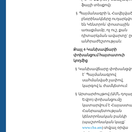
ֆայլի տեսքով):
§
Պ
այմանագրի և Հավելվա
բնօրինակները
ուղարկվո
են Կենտրոն՝ փոստային
առաքմամբ, ոչ ուշ, քան
դիտարկման ավարտը` ը
անհրաժեշտության:
Քայլ 4-Կանխավճարի
փոխանցում հայտատուի
կողմից
§
Կանխավճարը փոխանցվո
է՝ Պայմանագրով
սահմանված չափով,
կարգով և ժամկետում:
§
Արտարժույթով (ԱՄՆ դոլար
Եվրո) փոխանցումը
կատարվում է Հայաստ
Հանրապետության
կենտրոնական բանկի
(պաշտոնական կայք՝
www.cba.am
)
տվյալ օրվա