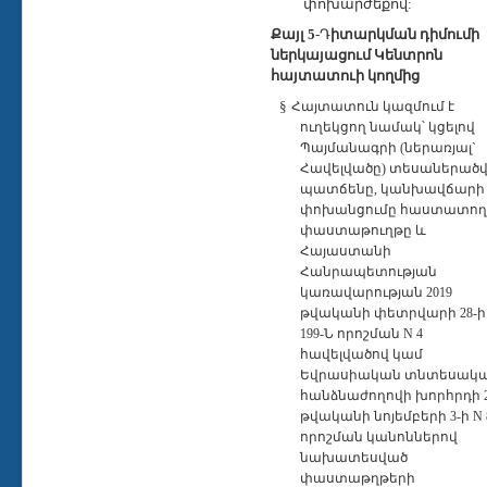
փոխարժեքով:
Քայլ 5
-Դ
իտարկման դիմումի
ներկայացում Կենտրոն
հայտատուի կողմից
§
Հայտատուն կազմում է
ուղեկցող նամակ՝ կցելով
Պայմանագրի (ներառյալ`
Հավելվածը) տեսաներած
պատճենը, կանխավճարի
փոխանցումը հաստատող
փաստաթուղթը և
Հայաստանի
Հանրապետության
կառավարության 2019
թվականի փետրվարի 28-ի
199-Ն որոշման N 4
հավելվածով կամ
Եվրասիական տնտեսակ
հանձնաժողովի խորհրդի 2
թվականի նոյեմբերի 3-ի N 
որոշման կանոններով
նախատեսված
փաստաթղթերի