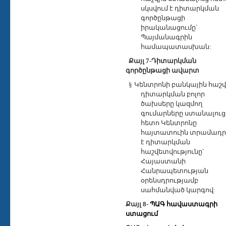
սկսվում է դիտարկման
գործընթացի
իրականացումը՝
Պայմանագրին
համապատասխան:
Քայլ 7-Դիտարկման
գործընթացի ավարտ
§
Կենտրոնի բանկային հաշվ
դիտարկման բոլոր
ծախսերը կազմող
գումարները ստանալուց
հետո Կենտրոնը
հ
այտատուին տրամադր
է
դ
իտարկման
հաշվետվությունը
՝
Հայաստանի
Հանրապետության
օրենսդրությամբ
սահմանված կարգով:
Քայլ 8-
ՊԱԳ հավաստագրի
ստացում