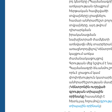
րդ կետերը (Պայմանագր
առկայության դեպքում՝
հերթական հավելվածի
տվյալները) լրացնելու
համար անհրաժեշտ բոլո
տվյալները, այդ թվում՝
դիտարկման
իրականացման
նախընտրած ժամկետի
առնվազն մեկ տարբերակ
առաջնորդվելով Կենտրո
կայքում առկա
ժամանակացույցով:
Գրության մեջ նշվում է ն
Պայմանագրի ձևանմուշո
որևէ լրացում կամ
փոփոխություն կատարել
անհրաժեշտության մաս
(
Կենտրոնին ուղղված
գրության տիպային
օրինակը
հասանելի է
հետևյալ հղումով (
գրութ
տիպային օրինակ
):