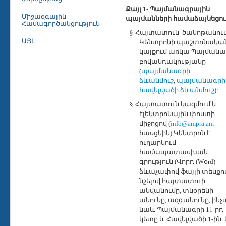
Քայլ 1
-
Պայմանագրային
Միջազգային
պայմանների համաձայնեցու
Համագործակցություն
§
Հայտատուն
ծանոթանում
ԱՅԼ
Կենտրոնի պաշտոնակա
կայքում առկա Պայմանա
բովանդակությանը
(
պայմանագրի
ձևանմուշ
,
պայմանագրի
հավելվածի ձևանմուշ
):
§
Հայտատուն կազմում և
էլեկտրոնային փոստի
միջոցով (
info@ampra.am
հասցեին) Կենտրոն է
ուղարկում
համապատասխան
գրություն (Վորդ (Wօrd)
ձևաչափով ֆայլի տեսքով
նշելով հայտատուի
անվանումը, տնօրենի
անունը, ազգանունը, ինչ
նաև Պայմանագրի 11-րդ
կետը և Հավելվածի 1-ին