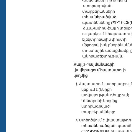
Հավելվածի
իր կողմից
ստորագրված
տարբերակների
տ
եսաներածված
պատճենները (
ՊԻԴԻԷՖ (
ձևաչափով ֆայլի տեսքո
ուղարկում է հայտատուի
էլեկտրոնային փոստի
միջոցով, իսկ բնօրինակն
փոստային առաքմամբ, 
անհրաժեշտության:
Քայլ 3
-
Պայմանագրի
վավերացում հայտատուի
կողմից
§
Հայտատուն ստորագրում
կնքում է (կնիքի
առկայության դեպքում)
Կենտրոնի կողմից
ստորագրված
տարբերակները:
§
Ստեղծվում է փաստաթղթ
տեսաներածված
պատճե
(
ՊԻԴԻԷՖ (PDF)
ձևաչափո