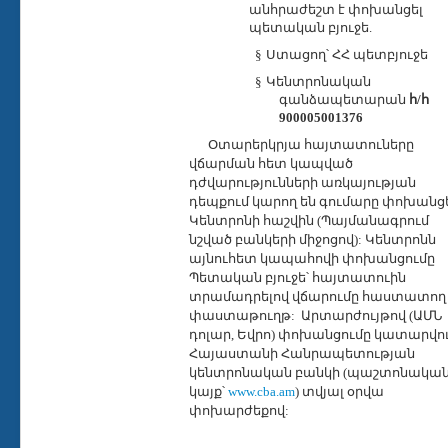
անհրաժեշտ է փոխանցել
պետական բյուջե.
§
Ստացող՝
ՀՀ
պետբյուջե
§
Կենտրոնական
գանձապետարան
հ
/
հ
900005001376
Օտարերկրյա
հայտատուները
վճարման հետ կապված
դժվարությունների առկայության
դեպքում կարող են գումարը փոխանց
Կենտրոնի հաշվին (Պայմանագրում
նշված բանկերի միջոցով): Կենտրոնն
այնուհետ կապահովի փոխանցումը
Պետական բյուջե՝ հայտատուին
տրամադրելով վճարումը հաստատող
փաստաթուղթ:
Ա
րտարժույթով (ԱՄՆ
դոլար, Եվրո) փոխանցումը կատարվու
Հայաստանի Հանրապետության
կենտրոնական բանկի (պաշտոնակա
կայք՝
www.cba.am
)
տվյալ օրվա
փոխարժեքով: