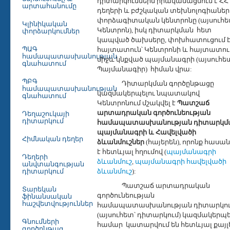
դիտարկումներն իրականացնում է ՀՀ
արտահանումը
դեղերի և բժշկական տեխնոլոգիաներ
փորձագիտական կենտրոնը (այսուհե
Կլինիկական
Կենտրոն), իսկ դիտարկման
հետ
փորձարկումներ
կապված ծախսերը, փոխհատուցում 
ՊԱԳ
հայտատուն՝ Կենտրոնի և հայտատու
համապատասխանության
միջև կնքված պայմանագրի (այսուհե
գնահատում
Պայմանագիր)
հիման վրա:
ՊԲԳ
Դիտարկման գործընթացը
համապատասխանության
կազմակերպելու նպատակով
գնահատում
Կենտրոնում մշակվել է
Պատշաճ
արտադրական գործունեության
Դեղաշուկայի
դիտարկում
համապատասխանության դիտարկմ
պայմանագրի և Հավելվածի
Հիմնական դեղեր
ձևանմուշներ
(հայերեն), որոնք հասան
է հետևյալ հղումով (
պայմանագրի
Դեղերի
ձևանմուշ
,
պայմանագրի հավելվածի
անվտանգության
դիտարկում
ձևանմուշ
):
Պատշաճ արտադրական
Տարեկան
գործունեության
ֆինանսական
հաշվետվություններ
համապատասխանության դիտարկու
(այսուհետ՝ դիտարկում) կազմակերպե
Գնումների
համար
կատարվում են հետևյալ քայլ
գործընթաց