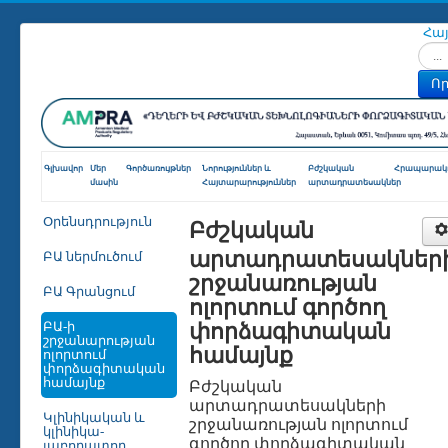
Հա
Որոն
Որ
Գլխավոր
Մեր
Գործառույթներ
Նորություններ և
Բժշկական
Հրապարակո
մասին
Հայտարարություններ
արտադրատեսակներ
Բժշկական
Օրենսդրություն
արտադրատեսակներ
ԲԱ ներմուծում
շրջանառության
ԲԱ Գրանցում
ոլորտում գործող
փորձագիտական
ԲԱ-ի
շրջանարության
համայնք
ոլորտում
փորձագիտական
համայնք
Բժշկական
արտադրատեսակների
Կլինիկական և
շրջանառության ոլորտում
կլինիկա-
գործող փորձագիտական
լաբորատոր